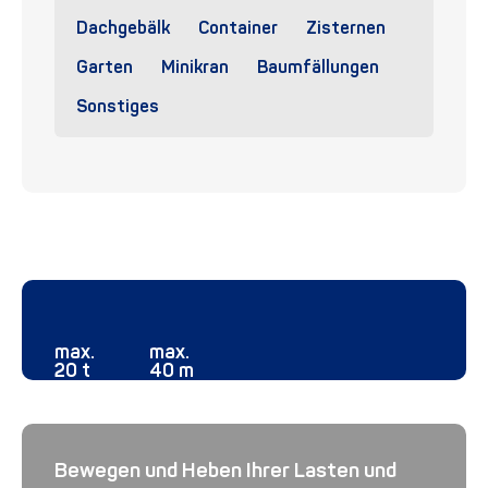
Dachgebälk
Container
Zisternen
Garten
Minikran
Baumfällungen
Sonstiges
max.
max.
20 t
40 m
Bewegen und Heben Ihrer Lasten und